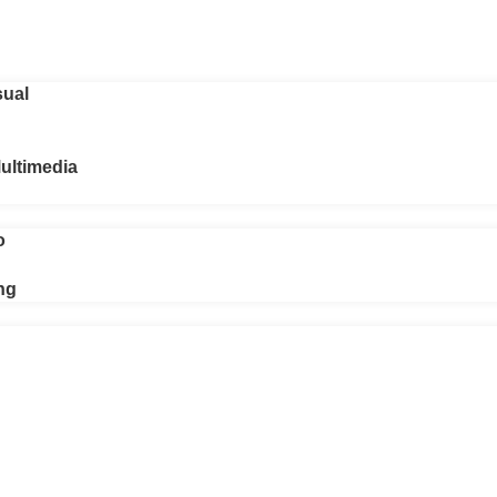
sual
ultimedia
o
ng