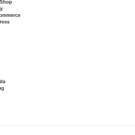
aShop
fy
Commerce
ress
eda
ng