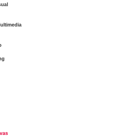
sual
ultimedia
o
ng
rce
ivas