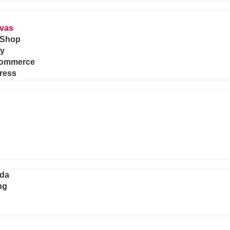
rce
ivas
aShop
fy
Commerce
ress
eda
ng