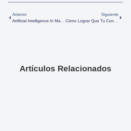
Anterior
Siguiente
Artificial Intelligence In Marketing: How AI Is Transforming Digital Marketing
Cómo Lograr Que Tu Contenido Aparezca En Perplexity AI: Estrategias De SEO Efectivas
Artículos Relacionados